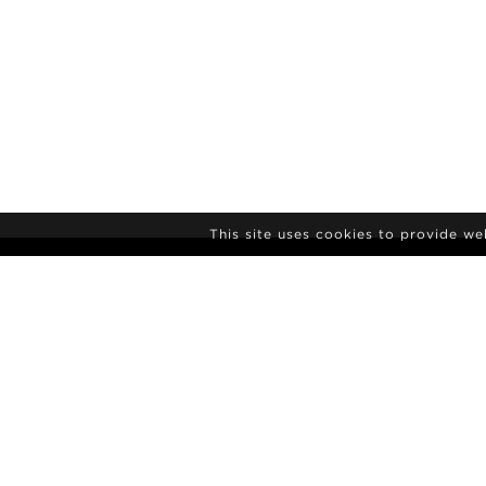
This site uses cookies to provide w
ПОДПИСКА НА
РАССЫЛКУ НОВ
АГЕНТСТВО
НОВОСТИ
КОНТАКТЫ
ПОЛАРОИДН
УСЛОВИЯ И ПОЛОЖЕНИЯ
КУЛЬТУРА