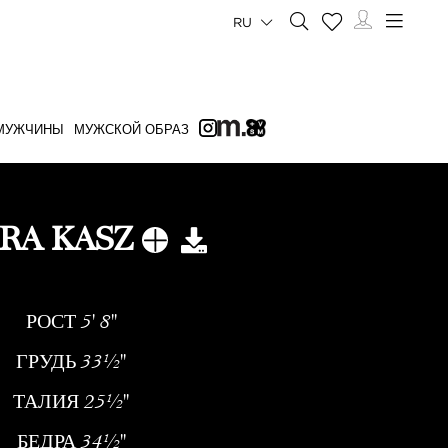
RU
МУЖЧИНЫ
МУЖСКОЙ ОБРАЗ
RA KASZ
РОСТ
5' 8''
ГРУДЬ
33½''
ТАЛИЯ
25½''
БЕДРА
34½''