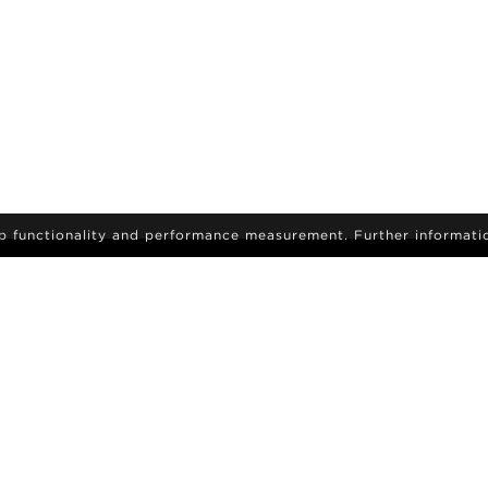
eb functionality and performance measurement. Further informati
подпишитесь, чтобы получать последние новости и
ОСТЕЙ
обновления
СТАТЬ МОДЕЛЬЮ
ЫЕ СЪЕМКИ МОДЕЛЕЙ
КАРЬЕРА
ПОИСК