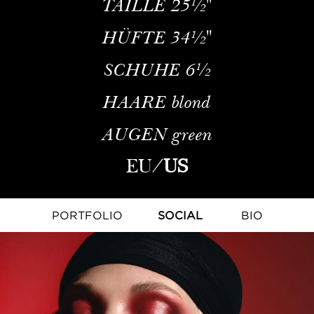
TAILLE
25½''
HÜFTE
34½''
SCHUHE
6½
HAARE
blond
AUGEN
green
EU
/
US
PORTFOLIO
SOCIAL
BIO