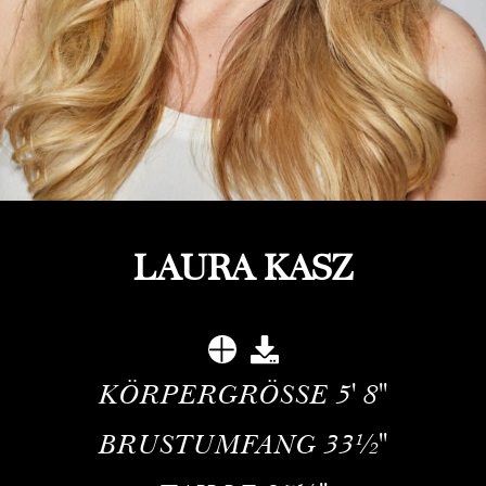
LAURA KASZ
KÖRPERGRÖSSE
5' 8''
BRUSTUMFANG
33½''