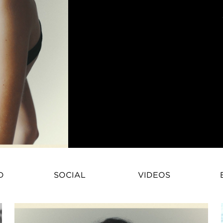
Anna Bicanova – Fashion ModelAn
D
SOCIAL
VIDEOS