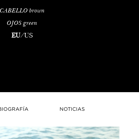
CABELLO
brown
OJOS
green
na Bicanova is a rising fashion model whose refined runway pres
EU
/
US
BIOGRAFÍA
NOTICIAS