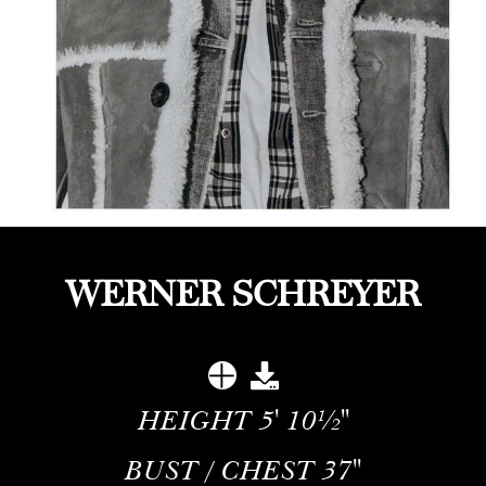
WERNER SCHREYER
HEIGHT
5' 10½''
BUST / CHEST
37''