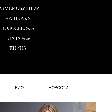
АЗМЕР ОБУВИ
39
ЧАШКА
ab
ВОЛОСЫ
blond
ГЛАЗА
blue
дельОткрытие и Начало КарьерыЭлза Матиз — нидерландская мо
EU
/
US
БИО
НОВОСТИ