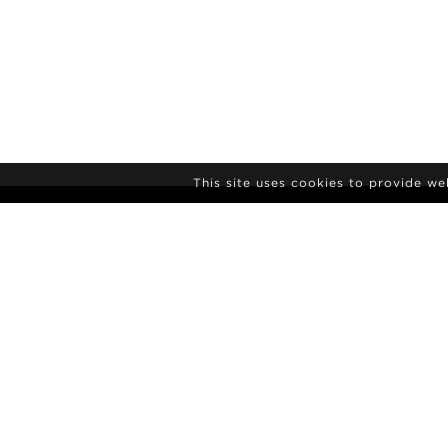
This site uses cookies to provide w
ПОДПИСКА НА
РАССЫЛКУ НОВ
АГЕНТСТВО
НОВОСТИ
КОНТАКТЫ
ПОЛАРОИДН
УСЛОВИЯ И ПОЛОЖЕНИЯ
КУЛЬТУРА
METRO Models | Haldenstrasse 46, 8045 Zurich, Switzerla