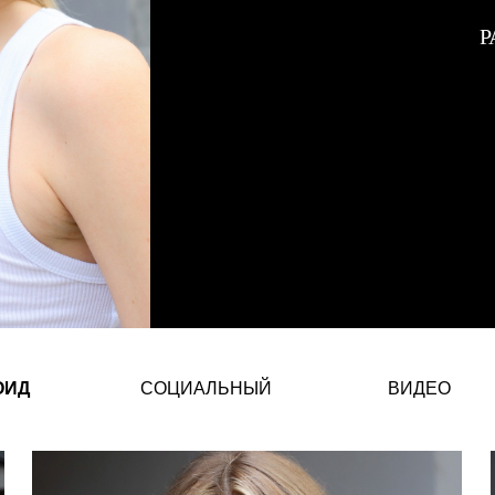
Р
Элза Матиз – Нидерландская Мо
ОИД
СОЦИАЛЬНЫЙ
ВИДЕО