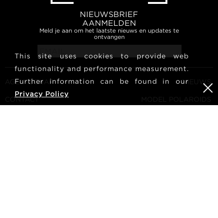
NIEUWSBRIEF
AANMELDEN
Meld je aan om het laatste nieuws en updates te
ontvangen
This site uses cookies to provide web
functionality and performance measurement.
Further information can be found in our
AGENTSCHAP
NIEUWS
Privacy Policy
CONTACT
MODEL POLAROIDS
ALGEMENE VOORWAARDEN
CULTUUR
WORD EEN MODEL
VOLG ONS
CARRIÈRE
ZOEKEN
METRO Models | Haldenstrasse 46, 8045 Zurich, Switzerland
| +41765233876
mediaslide model agency software