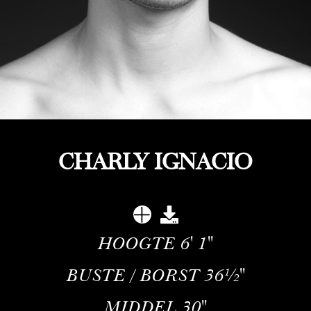
CHARLY IGNACIO
HOOGTE
6' 1''
BUSTE / BORST
36½''
MIDDEL
30''