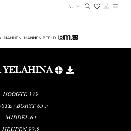
NL
D
MANNEN
MANNEN BEELD
A YELAHINA
HOOGTE
179
STE / BORST
85.5
MIDDEL
64
HEUPEN
92.5