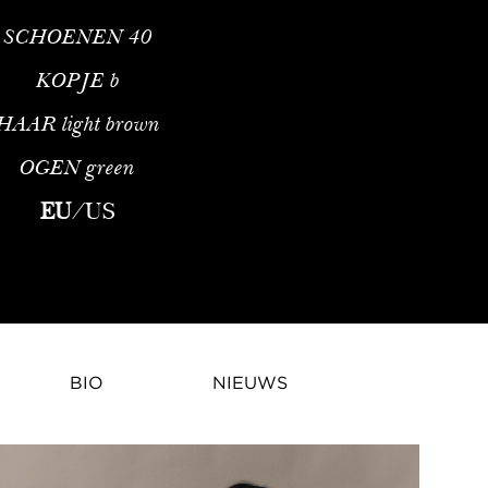
SCHOENEN
40
KOPJE
b
HAAR
light brown
OGEN
green
demodelCarrièreoverzichtMariia Yelahina is een Oekraïens modem
EU
/
US
BIO
NIEUWS