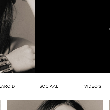
Mariia Yelahina – Oekraïens Mo
LAROID
SOCIAAL
VIDEO'S