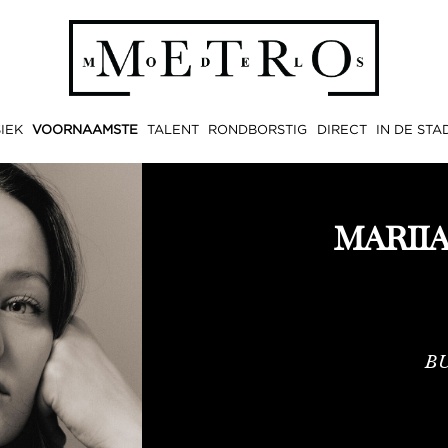
IEK
VOORNAAMSTE
TALENT
RONDBORSTIG
DIRECT
IN DE STA
MARII
BU