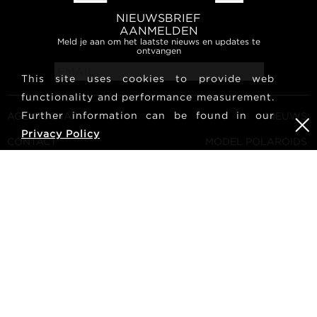
NIEUWSBRIEF
AANMELDEN
Meld je aan om het laatste nieuws en updates te
ontvangen
This site uses cookies to provide web
functionality and performance measurement.
Further information can be found in our
AGENTSCHAP
NIEUWS
Privacy Policy
CONTACT
MODEL POLAROIDS
ALGEMENE VOORWAARDEN
CULTUUR
WORD EEN MODEL
VOLG ONS
CARRIÈRE
ZOEKEN
METRO Models | Haldenstrasse 46, 8045 Zurich, Switzerland
| +41765233876
mediaslide model agency software