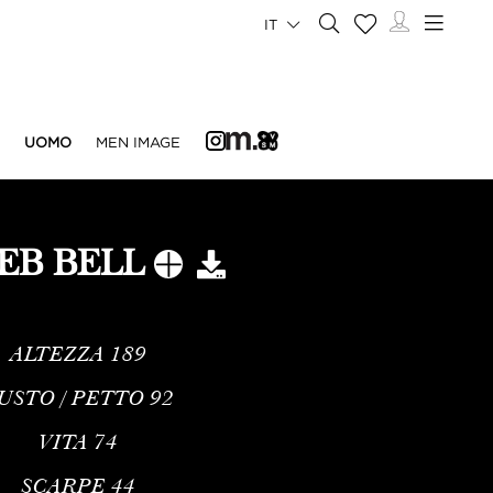
IT
UOMO
MEN IMAGE
EB BELL
ALTEZZA
189
USTO / PETTO
92
VITA
74
SCARPE
44