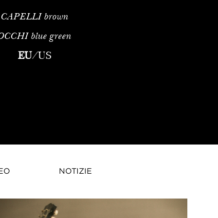
CAPELLI
brown
OCCHI
blue green
EU
/
US
EO
NOTIZIE