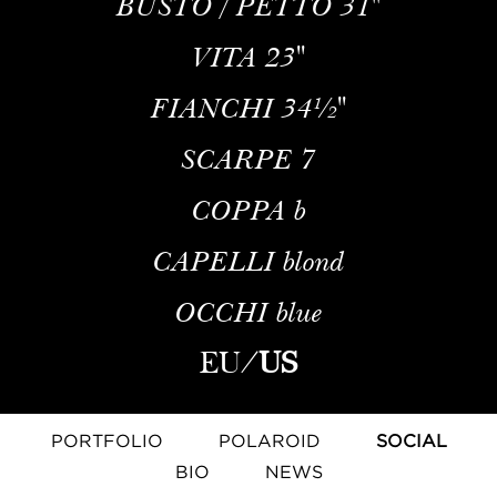
BUSTO / PETTO
31''
VITA
23''
FIANCHI
34½''
SCARPE
7
COPPA
b
CAPELLI
blond
OCCHI
blue
EU
/
US
PORTFOLIO
POLAROID
SOCIAL
BIO
NEWS