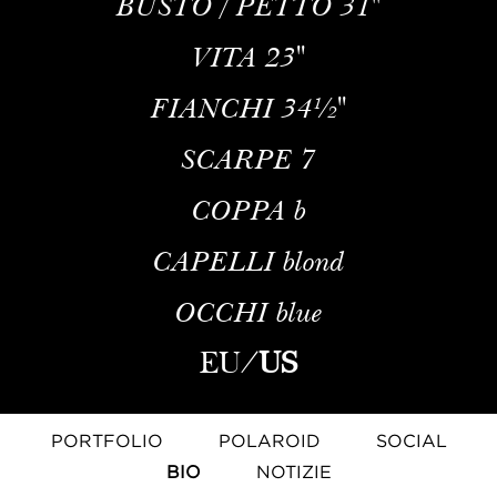
BUSTO / PETTO
31''
VITA
23''
FIANCHI
34½''
SCARPE
7
COPPA
b
CAPELLI
blond
OCCHI
blue
EU
/
US
PORTFOLIO
POLAROID
SOCIAL
BIO
NOTIZIE