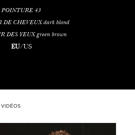
POINTURE
43
R DE CHEVEUX
dark blond
R DES YEUX
green brown
EU
/
US
VIDÉOS