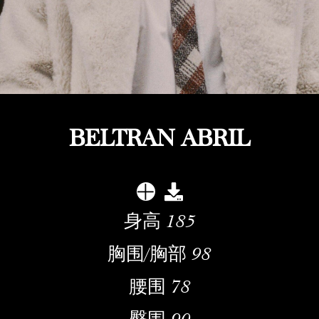
BELTRAN ABRIL
身高
185
胸围/胸部
98
腰围
78
臀围
90