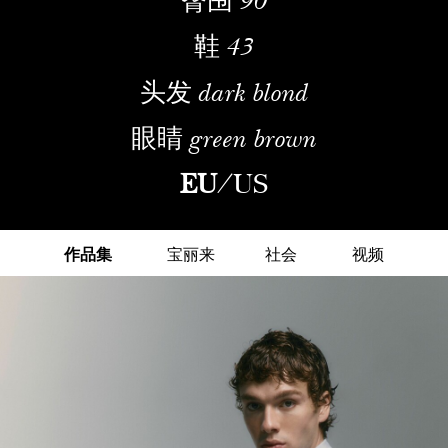
鞋
43
头发
dark blond
眼睛
green brown
EU
/
US
作品集
宝丽来
社会
视频