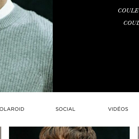
COULE
COU
OLAROID
SOCIAL
VIDÉOS