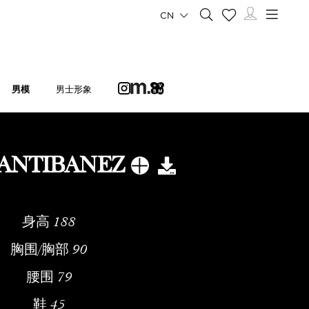
CN
男模
男士形象
SANTIBANEZ
身高
188
胸围/胸部
90
腰围
79
鞋
45