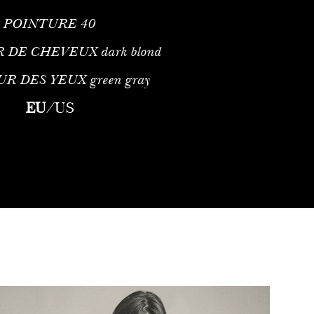
POINTURE
40
R DE CHEVEUX
dark blond
UR DES YEUX
green gray
EU
/
US