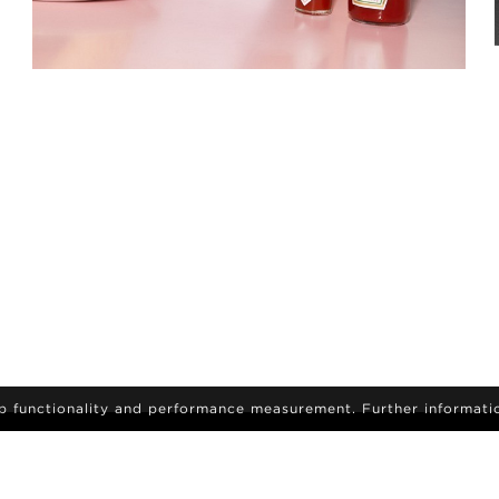
eb functionality and performance measurement. Further informati
L
inscríbase para recibir las últimas noticias y
TICIAS
actualizaciones