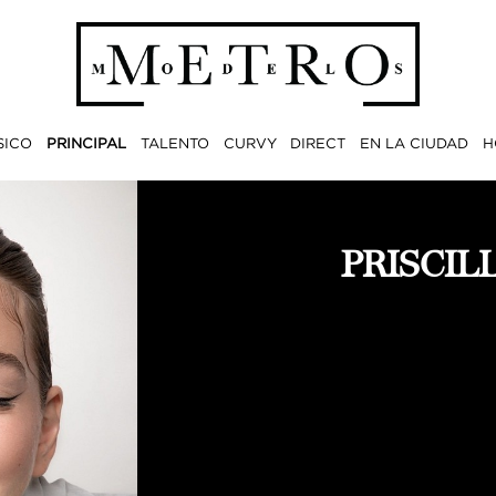
SICO
PRINCIPAL
TALENTO
CURVY
DIRECT
EN LA CIUDAD
H
PRISCIL