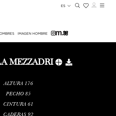
ES
OMBRES
IMAGEN HOMBRE
LA MEZZADRI
ALTURA
176
PECHO
85
CINTURA
61
CADERAS
92