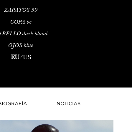
ZAPATOS
39
COPA
bc
ABELLO
dark blond
OJOS
blue
hion ModelPriscilla Mezzadri is a French fashion model and infl
EU
/
US
BIOGRAFÍA
NOTICIAS