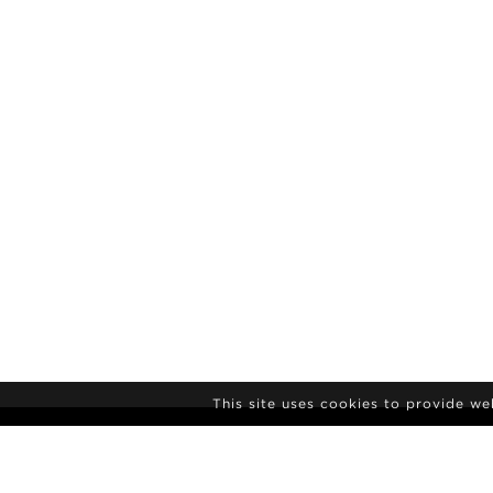
This site uses cookies to provide w
SUSCRIPCIÓN A
BOLETÍN DE NO