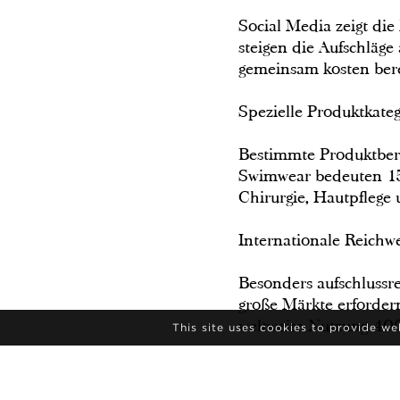
Social Media zeigt die
steigen die Aufschläge
gemeinsam kosten bere
Spezielle Produktkate
Bestimmte Produktbere
Swimwear bedeuten 150
Chirurgie, Hautpflege
Internationale Reichwe
Besonders aufschlussr
große Märkte erforde
weltweite Nutzung 400
This site uses cookies to provide w
Bedeutung für die Bra