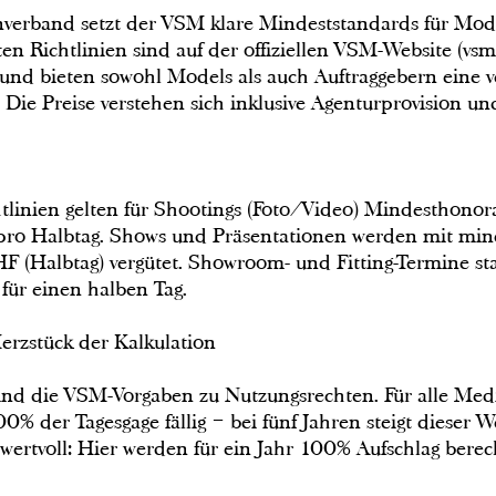
henverband setzt der VSM klare Mindeststandards für Mo
ten Richtlinien sind auf der offiziellen VSM-Website (vsm.
 und bieten sowohl Models als auch Auftraggebern eine ve
 Die Preise verstehen sich inklusive Agenturprovision un
linien gelten für Shootings (Foto/Video) Mindesthono
ro Halbtag. Shows und Präsentationen werden mit mi
F (Halbtag) vergütet. Showroom- und Fitting-Termine s
für einen halben Tag.
erzstück der Kalkulation
 sind die VSM-Vorgaben zu Nutzungsrechten. Für alle Me
0% der Tagesgage fällig – bei fünf Jahren steigt dieser 
wertvoll: Hier werden für ein Jahr 100% Aufschlag berech