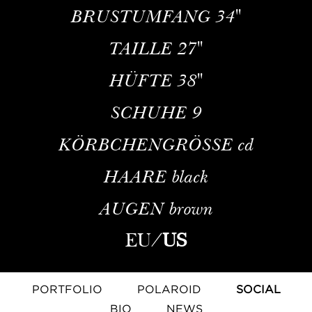
BRUSTUMFANG
34''
TAILLE
27''
HÜFTE
38''
SCHUHE
9
KÖRBCHENGRÖSSE
cd
HAARE
black
AUGEN
brown
EU
/
US
PORTFOLIO
POLAROID
SOCIAL
BIO
NEWS