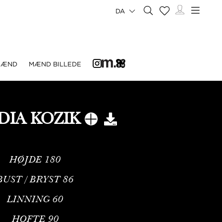
DA
MÆND
MÆND BILLEDE
DIA KOZIK
HØJDE
180
BUST / BRYST
86
LINNING
60
HOFTE
90