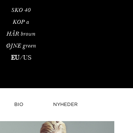
SKO
40
KOP
a
HÅR
brown
ØJNE
green
gt fra Polen. Efter at være blevet opdaget gjorde hun store 
EU
/
US
BIO
NYHEDER