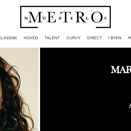
KLASSISK
HOVED
TALENT
CURVY
DIRECT
I BYEN
MAR