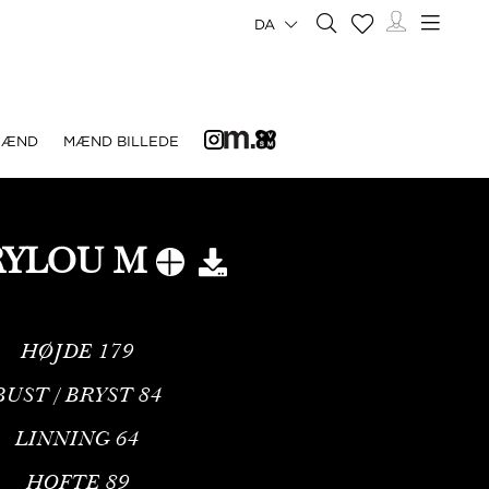
DA
MÆND
MÆND BILLEDE
YLOU M
HØJDE
179
BUST / BRYST
84
LINNING
64
HOFTE
89