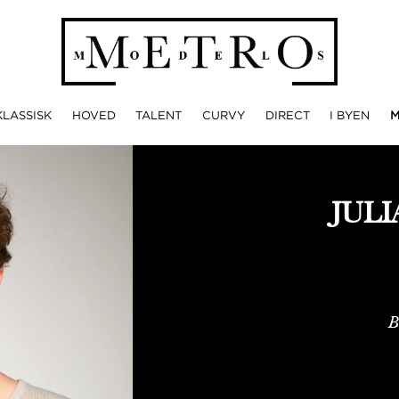
KLASSISK
HOVED
TALENT
CURVY
DIRECT
I BYEN
JUL
B