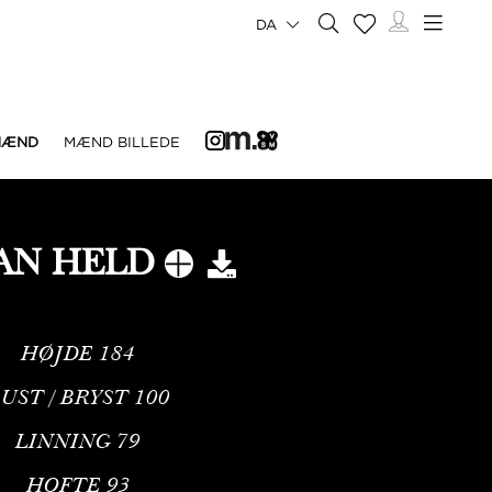
DA
MÆND
MÆND BILLEDE
IAN HELD
HØJDE
184
UST / BRYST
100
LINNING
79
HOFTE
93