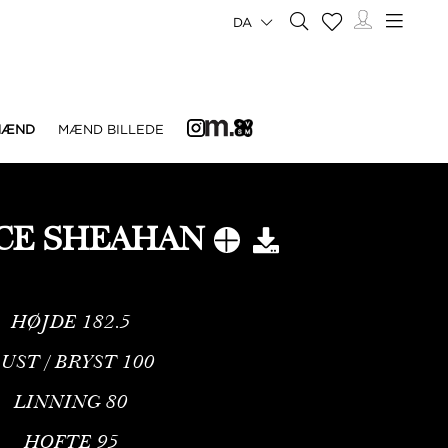
DA
MÆND
MÆND BILLEDE
CE SHEAHAN
HØJDE
182.5
UST / BRYST
100
LINNING
80
HOFTE
95