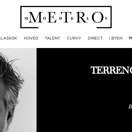
KLASSISK
HOVED
TALENT
CURVY
DIRECT
I BYEN
TERREN
B