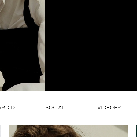
Jo Kruk – ModemodelProfessione
AROID
SOCIAL
VIDEOER