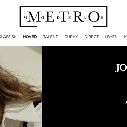
KLASSISK
HOVED
TALENT
CURVY
DIRECT
I BYEN
J