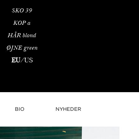
SKO
39
KOP
a
HÅR
blond
ØJNE
green
l Profil og AgenturrepræsentationJo Kruk er et nutidigt modemo
EU
/
US
BIO
NYHEDER