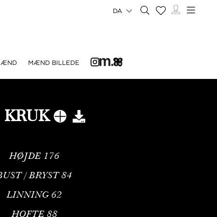
DA
MÆND
MÆND BILLEDE
O KRUK
HØJDE
176
BUST / BRYST
84
LINNING
62
HOFTE
88