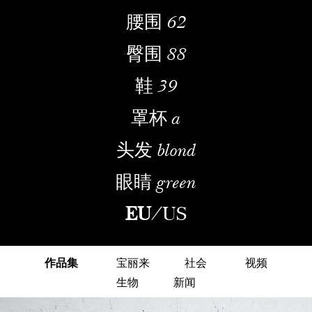
腰围
62
臀围
88
鞋
39
罩杯
a
头发
blond
眼睛
green
EU
/
US
作品集
宝丽来
社会
视频
生物
新闻