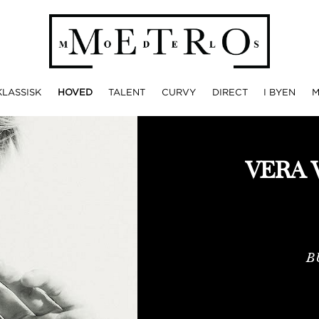
KLASSISK
HOVED
TALENT
CURVY
DIRECT
I BYEN
VERA 
B