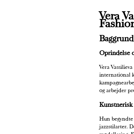
Vera Va
Fashio
Baggrund 
Oprindelse o
Vera Vassiliev
international 
kampagnearbejd
og arbejder p
Kunstnerisk
Hun begyndte s
jazzstilarter.