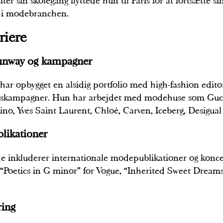
ter sin skolegang flyttede hun til Paris for at fortsætte 
e i modebranchen.
riere
 runway og kampagner
a har opbygget en alsidig portfolio med high-fashion edito
uskampagner. Hun har arbejdet med modehuse som Gucc
ino, Yves Saint Laurent, Chloé, Carven, Iceberg, Desigual
blikationer
e inkluderer internationale modepublikationer og konce
“Poetics in G minor” for Vogue, “Inherited Sweet Dream
ring