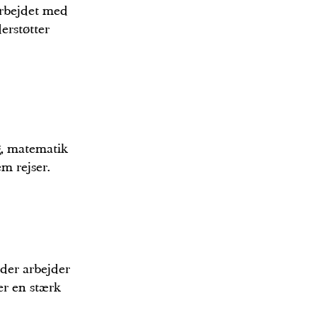
arbejdet med
erstøtter
ng, matematik
em rejser.
 der arbejder
er en stærk