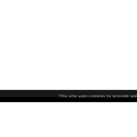
This site uses cookies to provide w
NYHEDSBREV
TILMELDING
AGENCY
NYHEDER