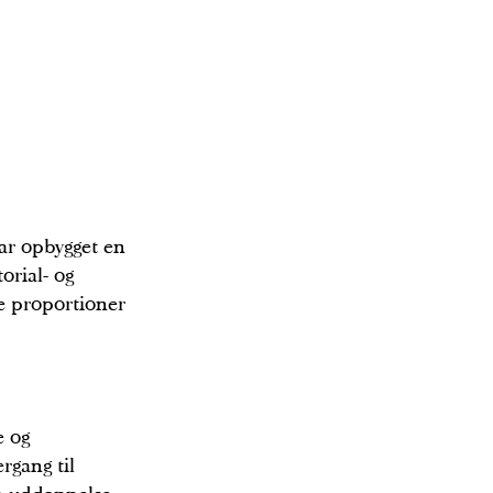
har opbygget en
orial- og
e proportioner
e og
rgang til