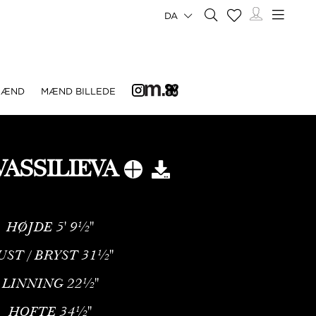
DA
MÆND
MÆND BILLEDE
VASSILIEVA
HØJDE
5' 9½''
UST / BRYST
31½''
LINNING
22½''
HOFTE
34½''