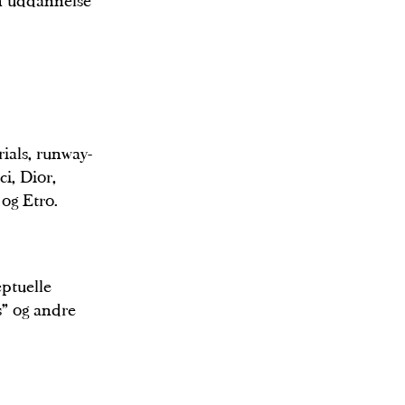
sin uddannelse
rials, runway-
i, Dior,
 og Etro.
ptuelle
s” og andre