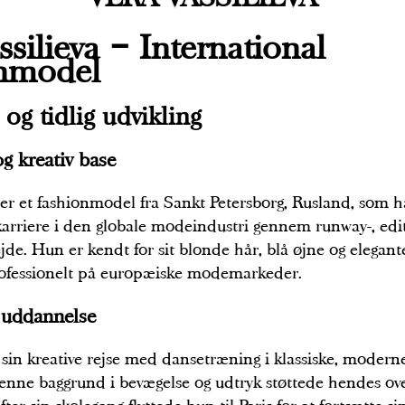
ssilieva – International
nmodel
og tidlig udvikling
g kreativ base
a er et fashionmodel fra Sankt Petersborg, Rusland, som 
karriere i den globale modeindustri gennem runway-, edit
e. Hun er kendt for sit blonde hår, blå øjne og elegant
rofessionelt på europæiske modemarkeder.
 uddannelse
in kreative rejse med dansetræning i klassiske, modern
 Denne baggrund i bevægelse og udtryk støttede hendes ove