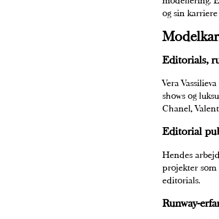
modellering. Ef
og sin karrier
Modelkar
Editorials,
Vera Vassiliev
shows og luks
Chanel, Valent
Editorial pu
Hendes arbejd
projekter som 
editorials.
Runway-erfa