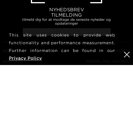
NYHEDSBREV
TILMELDING
tilmeld dig for at modtage de seneste nyheder og
opdateringer
This site uses cookies to provide web
functionality and performance measurement.
Further information can be found in our
AGENCY
NYHEDER
Privacy Policy
KONTAKT
MODEL POLAROIDS
VILKÅR OG BETINGELSER
KULTUR
BLIV EN MODEL
FØLG OS
KARRIERE
SØG
METRO Models | Haldenstrasse 46, 8045 Zurich, Switzerland
| +41765233876
mediaslide model agency software