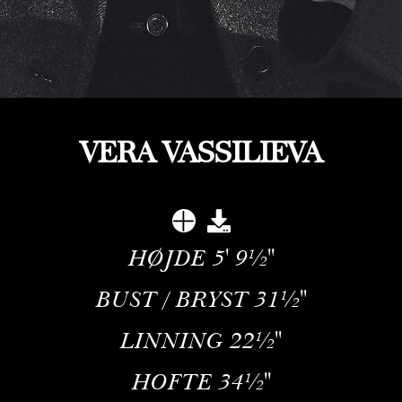
VERA VASSILIEVA
HØJDE
5' 9½''
BUST / BRYST
31½''
LINNING
22½''
HOFTE
34½''