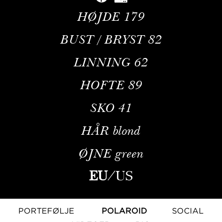
HØJDE
179
BUST / BRYST
82
LINNING
62
HOFTE
89
SKO
41
HÅR
blond
ØJNE
green
EU
/
US
PORTEFØLJE
POLAROID
SOCIAL