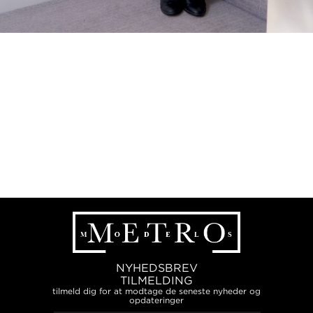
NYHEDSBREV
TILMELDING
tilmeld dig for at modtage de seneste nyheder og
opdateringer