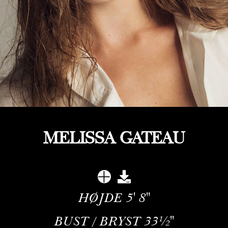
MELISSA GATEAU
HØJDE
5' 8''
BUST / BRYST
33½''