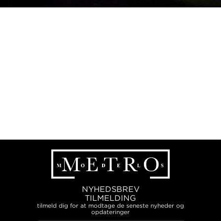
NYHEDSBREV
TILMELDING
tilmeld dig for at modtage de seneste nyheder og
opdateringer