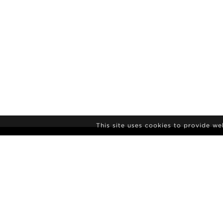
This site uses cookies to provide w
NYHEDSBREV
TILMELDING
AGENCY
NYHEDER
KONTAKT
MODEL POL