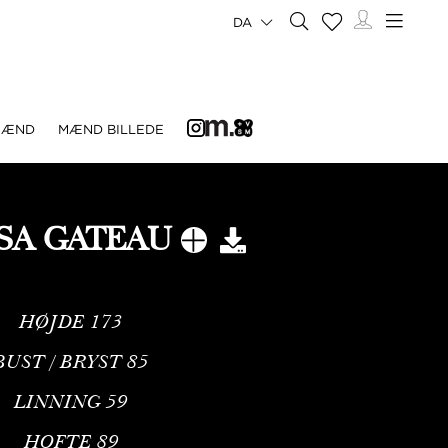
DA
MÆND
MÆND BILLEDE
SA GATEAU
HØJDE
173
BUST / BRYST
85
LINNING
59
HOFTE
89