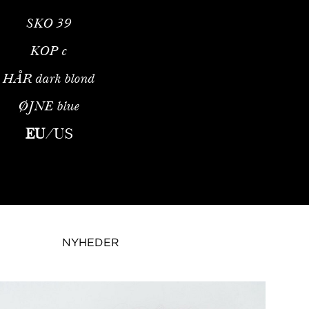
SKO
39
KOP
c
HÅR
dark blond
ØJNE
blue
elDen Særlige Ynde fra en Fransk OpdragelseMelissa Gateau er et
EU
/
US
NYHEDER