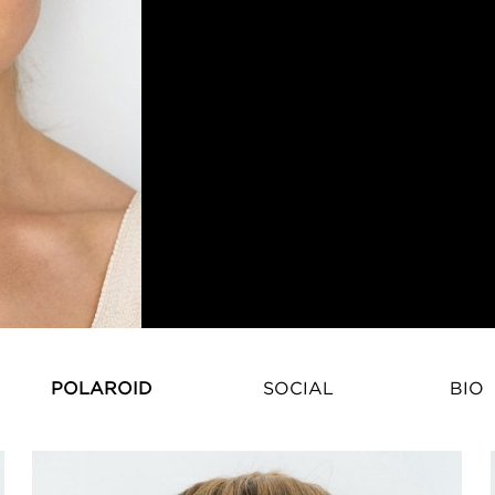
Melissa Gateau – Fransk Modemod
POLAROID
SOCIAL
BIO