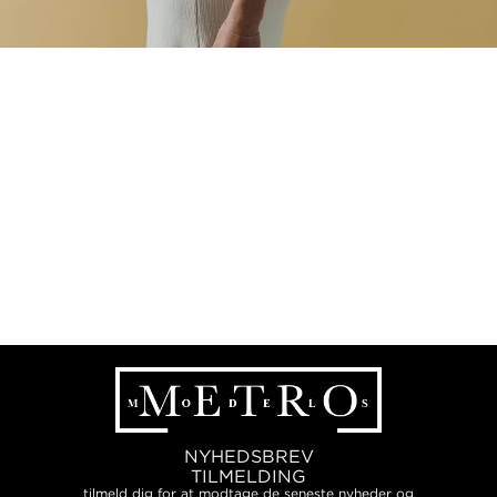
NYHEDSBREV
TILMELDING
tilmeld dig for at modtage de seneste nyheder og