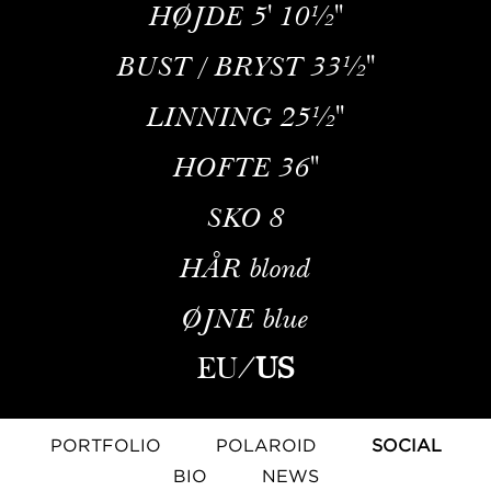
HØJDE
5' 10½''
BUST / BRYST
33½''
LINNING
25½''
HOFTE
36''
SKO
8
HÅR
blond
ØJNE
blue
EU
/
US
PORTFOLIO
POLAROID
SOCIAL
BIO
NEWS