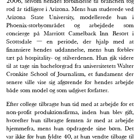
2006, selvom hendes forbindelse til branchen tog
rod år tidligere i Arizona. Mens hun studerede ved
Arizona State University, modellerede hun i
Phoenix-storbyområdet og arbejdede som
concierge på Marriott Camelback Inn Resort i
Scottsdale — en periode, der hjalp med at
finansiere hendes uddannelse, mens hun forblev
tæt på hospitality- og stilverdenen. Hun gik videre
til at tage sin bachelorgrad fra universitetets Walter
Cronkite School of Journalism, et fundament der
senere ville vise sig afgørende for hendes arbejde
både som model og som udgivet forfatter.
Efter college tilbragte hun tid med at arbejde for et
non-profit produktionsfirma, inden hun blev gift,
hvorefter hun tilbragte femten år med at arbejde
hjemmefra, mens hun opdragede sine børn. Det
var ikke før hun fyldte 40, at hun vendte tilbage til