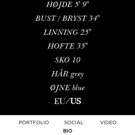
HØJDE
5' 9''
BUST / BRYST
34''
LINNING
25''
HOFTE
35''
SKO
10
HÅR
grey
ØJNE
blue
EU
/
US
PORTFOLIO
SOCIAL
VIDEO
BIO