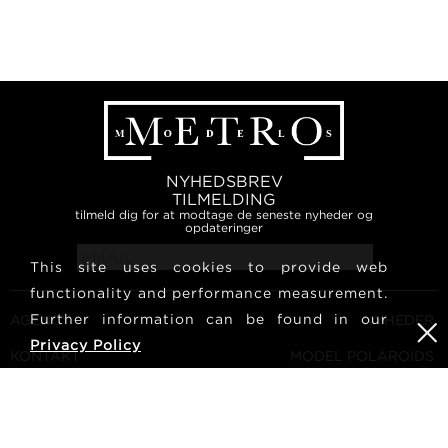
NYHEDSBREV
TILMELDING
tilmeld dig for at modtage de seneste nyheder og
opdateringer
This site uses cookies to provide web
functionality and performance measurement.
Further information can be found in our
AGENCY
NYHEDER
Privacy Policy
KONTAKT
MODEL POLAROIDS
VILKÅR OG BETINGELSER
KULTUR
BLIV EN MODEL
FØLG OS