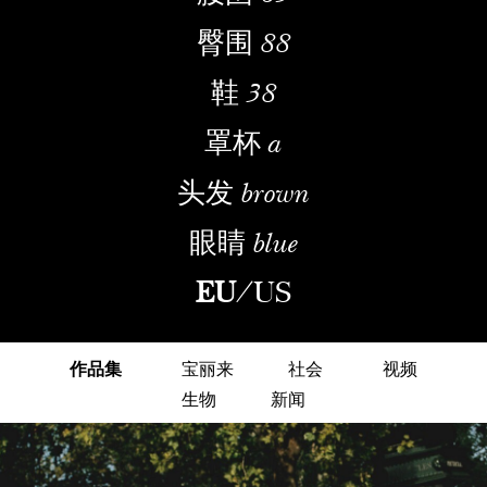
臀围
88
鞋
38
罩杯
a
头发
brown
眼睛
blue
EU
/
US
作品集
宝丽来
社会
视频
生物
新闻