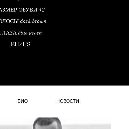
АЗМЕР ОБУВИ
42
ОЛОСЫ
dark brown
ГЛАЗА
blue green
дель высшего класса. Родился 20 августа 1988 года в Лиссабо
EU
/
US
БИО
НОВОСТИ