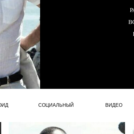
Р
В
Гонкало Тейшейра — мужчина-мо
ОИД
СОЦИАЛЬНЫЙ
ВИДЕО