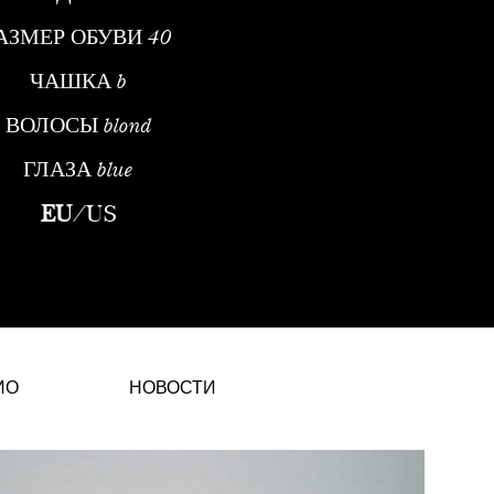
АЗМЕР ОБУВИ
40
ЧАШКА
b
ВОЛОСЫ
blond
ГЛАЗА
blue
дель МодыРанние годы и открытиеЭнико Михалик — престижная м
EU
/
US
ИО
НОВОСТИ