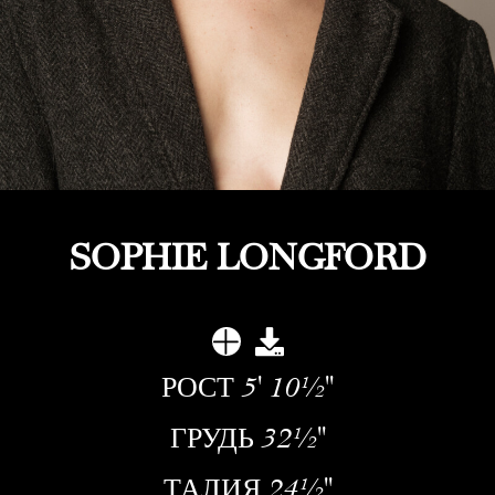
SOPHIE LONGFORD
РОСТ
5' 10½''
ГРУДЬ
32½''
ТАЛИЯ
24½''