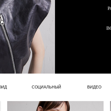
Р
В
Йоанна Татарка – Польская Мо
ОИД
СОЦИАЛЬНЫЙ
ВИДЕО