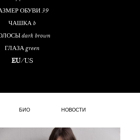
АЗМЕР ОБУВИ
39
ЧАШКА
b
ОЛОСЫ
dark brown
ГЛАЗА
green
дельПрофессиональный Профиль и Международное ПрисутствиеЙо
EU
/
US
БИО
НОВОСТИ