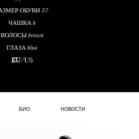
АЗМЕР ОБУВИ
37
ЧАШКА
b
ВОЛОСЫ
brown
ГЛАЗА
blue
ль, о которой узнали, когда ей было тринадцать лет. Она пол
EU
/
US
БИО
НОВОСТИ