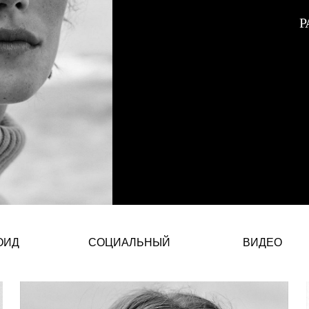
Р
Тани Биркин — украинская моде
ОИД
СОЦИАЛЬНЫЙ
ВИДЕО