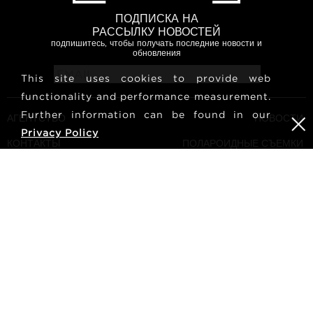
ПОДПИСКА НА
РАССЫЛКУ НОВОСТЕЙ
подпишитесь, чтобы получать последние новости и
обновления
This site uses cookies to provide web
functionality and performance measurement.
Further information can be found in our
АГЕНТСТВО
НОВОСТИ
Privacy Policy
КОНТАКТЫ
ПОЛАРОИДНЫЕ СЪЕМКИ
МОДЕЛЕЙ
УСЛОВИЯ И ПОЛОЖЕНИЯ
КУЛЬТУРА
СТАТЬ МОДЕЛЬЮ
ПОДПИШИТЕСЬ НА НАС
КАРЬЕРА
ПОИСК
METRO Models | Haldenstrasse 46, 8045 Zurich, Switzerland
| +41765233876