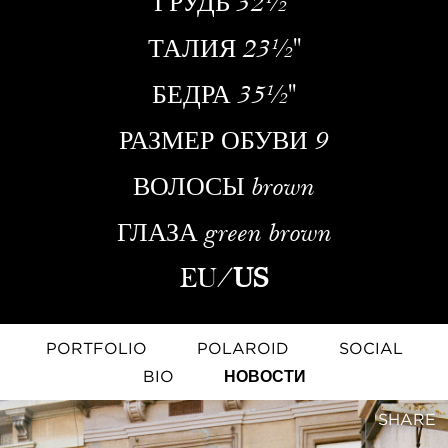
ГРУДЬ
32½''
ТАЛИЯ
23½''
БЕДРА
35½''
РАЗМЕР ОБУВИ
9
ВОЛОСЫ
brown
ГЛАЗА
green brown
EU
/
US
PORTFOLIO
POLAROID
SOCIAL
BIO
НОВОСТИ
SHARE