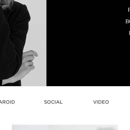
В
AROID
SOCIAL
VIDEO