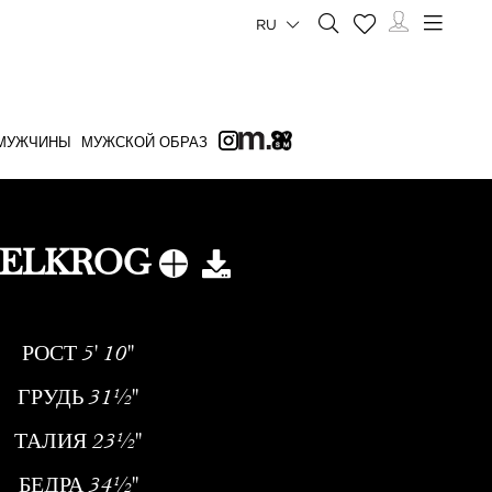
RU
МУЖЧИНЫ
МУЖСКОЙ ОБРАЗ
 ELKROG
РОСТ
5' 10''
ГРУДЬ
31½''
ТАЛИЯ
23½''
БЕДРА
34½''