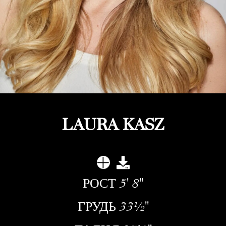
LAURA KASZ
РОСТ
5' 8''
ГРУДЬ
33½''