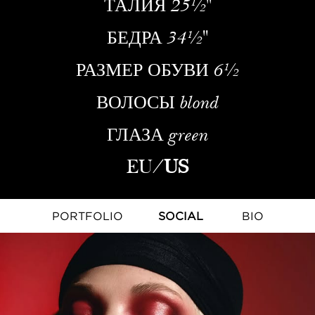
ТАЛИЯ
25½''
БЕДРА
34½''
РАЗМЕР ОБУВИ
6½
ВОЛОСЫ
blond
ГЛАЗА
green
EU
/
US
PORTFOLIO
SOCIAL
BIO