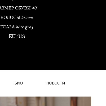
АЗМЕР ОБУВИ
40
ВОЛОСЫ
brown
ГЛАЗА
blue gray
hion-Модель и Digital CreatorCarlota Burch — испанская fash
EU
/
US
БИО
НОВОСТИ