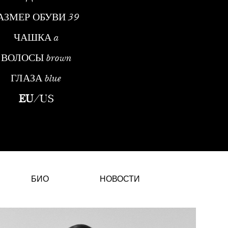
АЗМЕР ОБУВИ
39
ЧАШКА
a
ВОЛОСЫ
brown
ГЛАЗА
blue
Модель МодыОткрытие и Начало КарьерыНастя Абрамова — украин
EU
/
US
БИО
НОВОСТИ