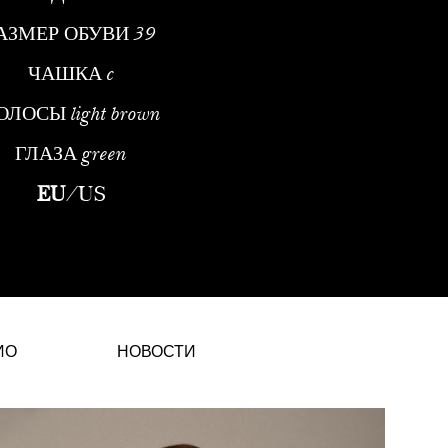
АЗМЕР ОБУВИ
39
ЧАШКА
c
ОЛОСЫ
light brown
ГЛАЗА
green
on-модельКарьера, сформированная глобальным опытом в модеМ
EU
/
US
ИО
НОВОСТИ