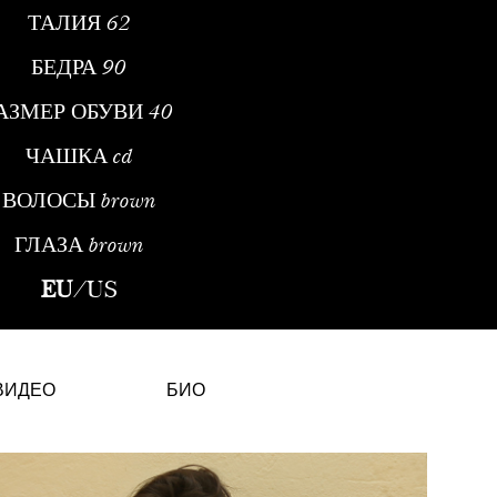
ТАЛИЯ
62
БЕДРА
90
АЗМЕР ОБУВИ
40
ЧАШКА
cd
ВОЛОСЫ
brown
ГЛАЗА
brown
 Швейцарская МодельКристина Чернычова Каланцис — швейцарск
EU
/
US
ВИДЕО
БИО