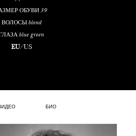
АЗМЕР ОБУВИ
39
ВОЛОСЫ
blond
ГЛАЗА
blue green
 и редакционных проектахПрофессиональный профильЛиза Кейли
EU
/
US
ВИДЕО
БИО