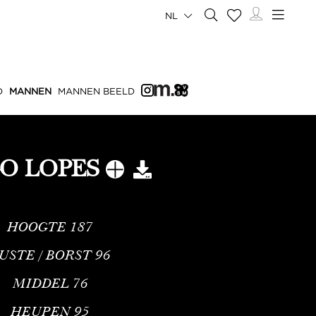
NL
D
MANNEN
MANNEN BEELD
O LOPES
HOOGTE
187
USTE / BORST
96
MIDDEL
76
HEUPEN
95