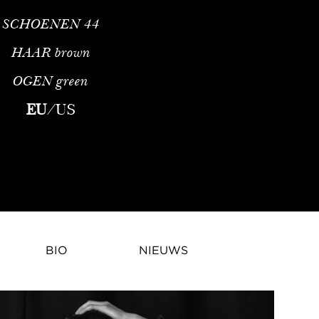
SCHOENEN
44
HAAR
brown
OGEN
green
 is een Portugees model, geboren op 5 juli 1989 in Lissabon, Po
EU
/
US
BIO
NIEUWS