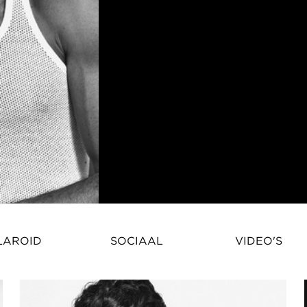
Hugo Mendes Martins Perez Lopes
LAROID
SOCIAAL
VIDEO'S