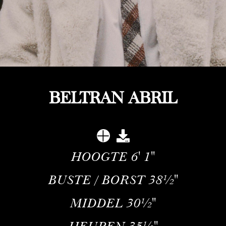
BELTRAN ABRIL
HOOGTE
6' 1''
BUSTE / BORST
38½''
MIDDEL
30½''
HEUPEN
35½''