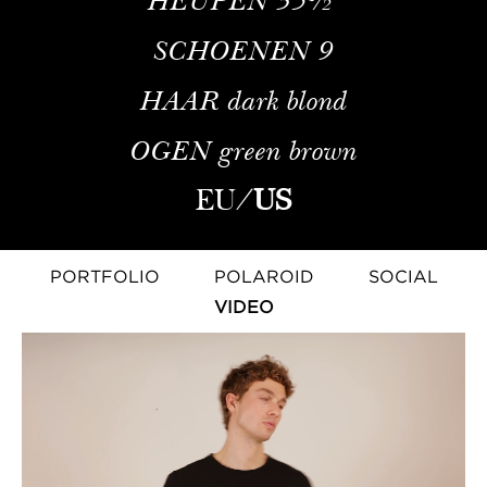
SCHOENEN
9
HAAR
dark blond
OGEN
green brown
EU
/
US
PORTFOLIO
POLAROID
SOCIAL
VIDEO